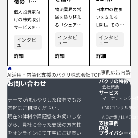
後の「知
織のナレ
か」の混
名度の
日本中の住ま
物流業界の常
個人投資家向
ッジも飛
迷を打
壁」を突
いを支える
識を塗り替え
けの株式取引
躍。LIXIL
破。LTV 4
破し、組
LIXIL。その中
る「シェアリ
サービスを展
が「既存
倍を実現
織の数値
でも、生活に
ングプラット
開し、新たな
代理店の
した、バ
インタビ
インタビ
意識まで
インタビ
欠かせない
フォーム」を
ュー
ュー
ブランドとし
枠」を超
クリによ
ュー
変えたバ
「浄水カート
展開し、急成
てリスタート
えたバク
るマーケ
クリの圧
詳細
詳細
詳細
リッジ」のEC
長を続ける株
を切った株式
リの伴走
ティング
倒的提案
事業は、安定
式会社
会社SBIネオ
に託し
の全体最
量。
した需要があ
souco。しか
事例
広告内製化
トレード証券
AI活用・内製化支援のバクリ株式会社TOP
た、次世
適と圧倒
る一方で、市
し、その裏側
バクリの特徴
様。しかし、
サイトマッ
お問い合わせ
代のEC戦
的推進
場環境の変化
では、急拡大
会社概要
社名変更に伴
略
力。
サービス
や社内のマー
する組織と市
う知名度の低
マーケティング内
テーマがぼんやりした段階でもお
ケティングナ
場ニーズの乖
下と、社内の
気軽にご相談ください。
CMOコンサルティ
レッジの不足
離という、成
マーケティン
現在の体制や課題感をお伺いしな
という課題に
長企業特有の
AIO対策 / LLM
グ専門人材の
支援事例
がら、貴社に合った支援の方向性
直面していま
「痛みを伴う
不足という二
FAQ
をオンラインにて丁寧にご提案い
プライバシーポ
した。 既存の
課題」に直面
重苦に直面し