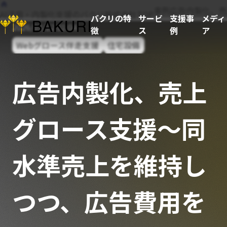
事例
広告内製化、売
AI活用・内製化支援のバクリ株式会社TOP
バクリの特
サービ
支援事
メディ
2026/03/12 01:04
徴
ス
例
ア
Webグロース伴走支援
住宅設備
広告内製化、売上
グロース支援～同
水準売上を維持し
つつ、広告費用を