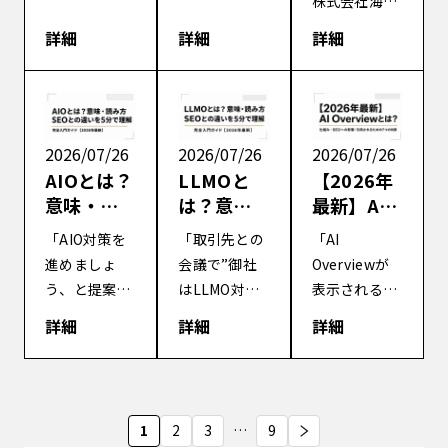
株式会社海外
検索で引
Overview
に引用さ
最新AISEOの
最新AISEOの
最新AISEOの
用される
s時代のコ
詳細
詳細
詳細
れる「構
研究発信して
研究発信して
研究発信して
記事構成
ンテン
造化言
いるBAKURI
いるBAKURI
いるBAKURI
の作り方
ツ・チャ
語」の書
株式会社で
株式会社で
株式会社で
ンク化
き方
す。 今回は、
す。 今回は、
す。 今回は、
Search
Search
海外で注目さ
2026/07/26
2026/07/26
2026/07/26
Engine Land
Engine Land
れている「構
AIOとは？
LLMOと
【2026年
で公開された
で紹介されて
造化データか
意味・読
は？意
最新】AI
「How to
いた「コンテ
ら構造化言語
み方・
味・読み
Overview
「AIO対策を
「取引先との
「AI
chunk
ンツのチャン
へ」という考
SEOとの
方・SEO
とは？仕
進めましょ
会議で”御社
Overviewが
content and
ク化」をもと
え方をもと
違いを5分
との違い
組み・
う、と提案さ
はLLMO対策
表示されるよ
when […]
に、AI時代に
に、AI時代の
で理解す
を5分で理
SEOへの
れたのです
やってます
うになってか
引用されやす
詳細
詳細
詳細
検索で上位表
る完全入
解する完
影響・引
が、それって
か？”と聞か
ら、検索流入
[…]
示や引用表示
門ガイド
全入門ガ
用される
GoogleのAI
れて、意味が
が明らかに減
を […]
【2026年
イド
ための7つ
Overviewの
分からずその
っている」。
最新】
【2026年
の対策
ことですよ
場で答えられ
2026年に入っ
投
最新】
1
2
3
…
9
ね？」 最近、
なかった」
てから、こう