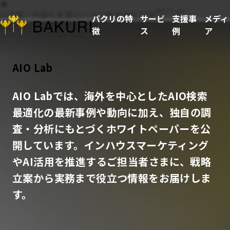
AIO Lab
AI活用・内製化支援のバクリ株式会社TOP
バクリの特
サービ
支援事
メディ
徴
ス
例
ア
AIO Lab
AIO Labでは、海外を中心としたAIO検索
最適化の最新事例や動向に加え、独自の調
査・分析にもとづくホワイトペーパーを公
開しています。インハウスマーケティング
やAI活用を推進するご担当者さまに、戦略
立案から実務まで役立つ情報をお届けしま
す。