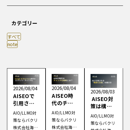
カテゴリー
すべて
note
2026/08/04
2026/08/04
2026/08/03
AISEO時
AISEOで
AISEO対
代のチャ
引用され
策は構造
ンク化戦
る記事設
化データ
AIO/LLMO対
AIO/LLMO対
AIO/LLMO対
略とは？
計とは？
だけで足
策ならバクリ
策ならバクリ
策ならバクリ
SEOとAI
Google AI
りる？AI
株式会社海外
株式会社海外