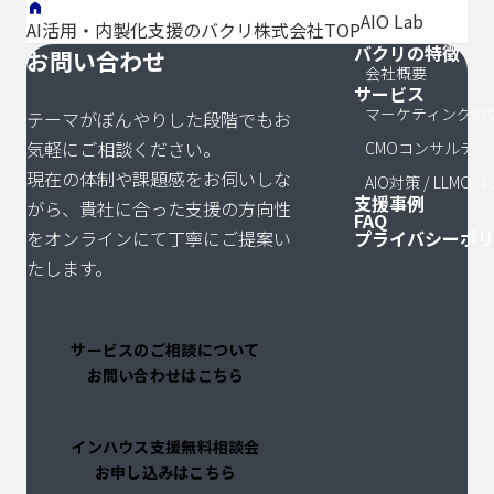
稿
こうしたご相
2026年に入っ
した相談を受
AIO Lab
AI活用・内製化支援のバクリ株式会社TOP
談を本当によ
てから、こう
ける機会が本
バクリの特徴
の
サイトマッ
お問い合わせ
く耳にしま
したご相談を
当に増えまし
会社概要
サービス
ペ
す。実はここ
いただく機会
た。一方で
マーケティング内
テーマがぼんやりした段階でもお
に、多くの方
が本当に増え
「AI
ー
気軽にご相談ください。
CMOコンサルティ
が最初につま
ました。
Overviewに
ジ
現在の体制や課題感をお伺いしな
AIO対策 / LLM
ずくポイント
LLMOという
引用されるよ
支援事例
がら、貴社に合った支援の方向性
が隠れていま
言 […]
うになってか
送
FAQ
をオンラインにて丁寧にご提案い
プライバシーポ
す。 […]
ら、指名 […]
り
たします。
サービスのご相談について
お問い合わせはこちら
インハウス支援無料相談会
お申し込みはこちら