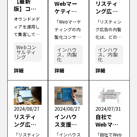
【最新
Webマー
リスティ
版】コン
ケティン
ング広告
テンツマ
グの内製
を内製化
オウンドメデ
「Webマーケ
「リスティン
ーケティ
化コンサ
する流れ
ィアを運用し
ティングの内
グ広告の内製
ングの限
ルを活用
と成功さ
て集客してい
製化コンサル
化は、どのよ
界とその
する価値
せるコツ
るとき、「流
を利用する価
うに進めれば
突破方法
Webコン
とは？よ
【インハ
インハウ
インハウ
入数のわりに
サルティ
値はどんなと
よいのだろう
とは？
ス、内製
ス、内製
くある失
ウス化が
ング
売上につなが
化
化
ころにあるだ
か？」「リス
敗と正し
加速する
るCVが取れて
ろうか？」
ティング広告
詳細
詳細
詳細
い選び方
理由も紹
いない」と感
「自社に合っ
を内製化する
を紹介
介】
じるWEB担当
た内製化コン
のと代理店に
者も多いで
サルの選び方
外注する判断
す。 そこで今
や、サービス
する基準があ
回は、「コン
内容について
るなら知りた
2024/08/27
2024/08/27
2024/07/31
テンツマーケ
知りたい。」
い」 リスティ
リスティ
インハウ
自社で
ティングから
内製化コンサ
ング広告の運
ング広告
ス支援を
Webマー
直接CVはどれ
ルは、社内に
用を自社で行
を自社運
提供する
ケティン
ほど取れるも
「リスティン
「インハウス
「自社でWeb
Webマーケテ
うべきか、代