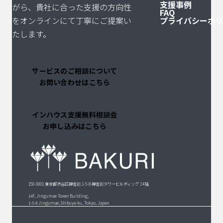
支援事例
がら、貴社に合った支援の方向性
送
FAQ
をオンラインにて丁寧にご提案い
プライバシーポ
り
たします。
サービスのご相談について
お問い合わせはこちら
インハウス支援無料相談会
お申し込みはこちら
150-0001 東京都渋谷区神宮前 1-5-8 神宮前タワービルディング 14 階
14F, Jingumae Tower Building,
1-5-8 Jingumae, Shibuya-ku, Tokyo, Japan