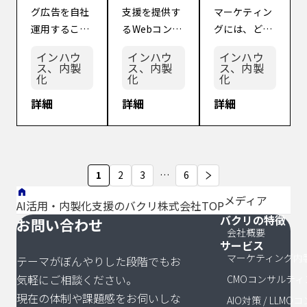
用するメ
Webコン
グを実行
のなのか」
グ広告を自社
支援を提供す
マーケティン
ィングの知見
理店などの外
リット・
サル会社
するメリ
「費用対効果
運用すること
るWebコンサ
グには、どん
を持ったスタ
部に依頼すべ
デメリッ
おすすめ4
ット・デ
[…]
はできるだろ
ル会社を利用
なメリットと
[…]
き […]
ト【内製
選【失敗
メリット
インハウ
インハウ
インハウ
うか？」「運
する価値はな
デメリットが
ス、内製
ス、内製
ス、内製
化に向い
しない選
【判断基
化
化
化
用型の広告は
んだろう
あるんだろ
てる企業
び方も解
準も紹
自社運用と代
か？」「自社
う？」「自社
詳細
詳細
詳細
の特徴も
説】
介】
理店運用のど
に合ったWeb
でWebマーケ
解説】
ちらが適して
コンサル会社
ティングかア
いるかを判断
の選び方につ
ウトソーシン
する方法が知
いても知りた
グかを判断す
投
1
2
3
…
6
りたい」 リス
い」 Webコン
る基準がある
稿
メディア
ティング広告
サル会社の中
なら知りた
AI活用・内製化支援のバクリ株式会社TOP
をはじめとす
には、通常の
い」 自社と他
バクリの特徴
の
サイトマッ
お問い合わせ
会社概要
る運用型広告
コンサルティ
社のサービス
サービス
ペ
は、少額から
ングだけでな
や商品を簡単
マーケティング内
テーマがぼんやりした段階でもお
でも効果が期
く、インハウ
に比較できる
ー
気軽にご相談ください。
CMOコンサルティ
待できる利用
ス支援を提供
ようになった
ジ
現在の体制や課題感をお伺いしな
AIO対策 / LLM
者 […]
[…]
現 […]