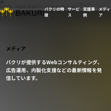
メディア
AI活用・内製化支援のバクリ株式会社TOP
バクリの特
サービ
支援事
メディ
徴
ス
例
ア
メディア
バクリが提供するWebコンサルティング、
広告運用、内製化支援などの最新情報を発
信しています。