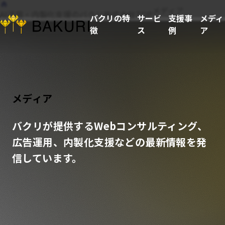
メディア
AI活用・内製化支援のバクリ株式会社TOP
バクリの特
サービ
支援事
メディ
徴
ス
例
ア
メディア
バクリが提供するWebコンサルティング、
広告運用、内製化支援などの最新情報を発
信しています。