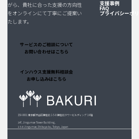
支援事例
がら、貴社に合った支援の方向性
送
FAQ
をオンラインにて丁寧にご提案い
プライバシーポ
り
たします。
サービスのご相談について
お問い合わせはこちら
インハウス支援無料相談会
お申し込みはこちら
150-0001 東京都渋谷区神宮前 1-5-8 神宮前タワービルディング 14 階
14F, Jingumae Tower Building,
1-5-8 Jingumae, Shibuya-ku, Tokyo, Japan