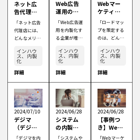
Web広告
Webマー
ネット広
運用の内
ケティン
告代理店
製化が加
グにおけ
のメリッ
「Web広告運
「ロードマッ
「ネット広告
速する背
るロード
ト・デメ
用を内製化す
プを策定する
代理店には、
景とは？3
マップ策
リット
る企業が増え
のは、どんな
どんなメリッ
つの判断
定の意味
【15の選
ているのはな
意味があるの
トとデメリッ
基準と成
とは？具
定基準と
インハウ
インハウ
インハウ
ぜだろう？」
だろう？」
トがあるのだ
ス、内製
ス、内製
ス、内製
功ポイン
体的な作
インハウ
化
化
化
「自社が内製
「プロジェク
ろう？」「今
ト
り方も解
ス運用へ
化すべきか判
トを円滑に進
契約している
詳細
詳細
詳細
説
の切換の
断するポイン
めるためのロ
代理店では成
タイミン
トがあれば知
ードマップの
果が出ていな
グ】
りたい」 従来
策定方法が知
いから、正し
のWeb広告運
りたい」 Web
い代理店の選
用と言えば、
マーケティン
び方や、その
2024/07/10
2024/06/28
2024/06/28
代理店に丸投
グは複数のメ
他の選択肢に
デジマ
システム
【事例つ
げするのが一
ンバーでプロ
ついても知り
（デジタ
の内製化
き】Web
般的でした。
ジェクトを進
たい」 ネット
ルマーケ
だけでは
マーケテ
「デジマを内
「システムや
「Webマーケ
しかし、ユー
めていくた
広告の運用を