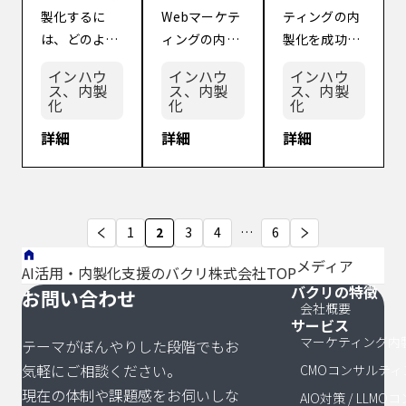
ティン
ない！
ィングの
製化するに
Webマーケテ
ティングの内
ザーの広告慣
め、事前に各
代理店に任せ
グ）を内
Webマー
内製化を
は、どのよう
ィングの内製
製化を成功さ
れが顕著 […]
メンバーが共
ているもの
製化する
ケティン
成功させ
なメリット・
化に失敗して
せるために意
通の […]
の、 […]
際の課題
グの内製
る5つのポ
インハウ
インハウ
インハウ
デメリットが
しまう企業が
識すべきポイ
ス、内製
ス、内製
ス、内製
と正しい
化に失敗
イント
化
化
化
あるのだろ
いるのはなぜ
ントはあるだ
進め方：
する7つの
う？」「デジ
だろうか？」
ろうか？」
詳細
詳細
詳細
メリッ
原因【成
マの正しい内
「失敗要因を
「実際にWeb
ト・デメ
功させる3
製化の進め方
把握して、自
マーケティン
リットも
つのポイ
を学んで、自
社が内製化す
グの内製化に
紹介
ントも網
社が内製化す
る際の参考に
成功した事例
投
羅】
1
2
3
4
…
6
る際の参考に
したい」 近
があれば知り
稿
メディア
したい」 デジ
年、外注コス
たい。」 Web
AI活用・内製化支援のバクリ株式会社TOP
マ（デジタル
ト削減や柔軟
マーケティン
バクリの特徴
の
サイトマッ
お問い合わせ
会社概要
マーケティン
な運用を目指
グの内製化
サービス
ペ
グ）の内製化
して、システ
は、外注コス
マーケティング内
テーマがぼんやりした段階でもお
は、DX推進に
ムやWebマー
トの削減や知
ー
気軽にご相談ください。
CMOコンサルティ
あたり、さま
ケティングの
見の蓄積など
ジ
現在の体制や課題感をお伺いしな
AIO対策 / LLM
ざま […]
[…]
[…]