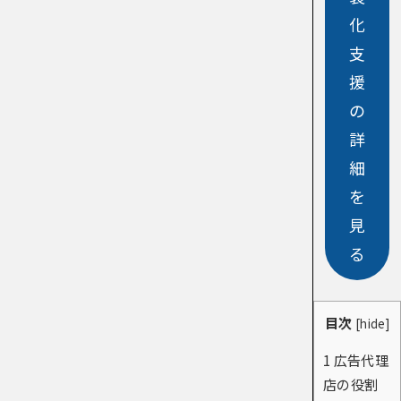
化
支
援
の
詳
細
を
見
る
目次
[
hide
]
1
広告代理
店の役割