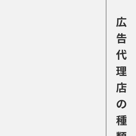
広
告
代
理
店
の
種
類