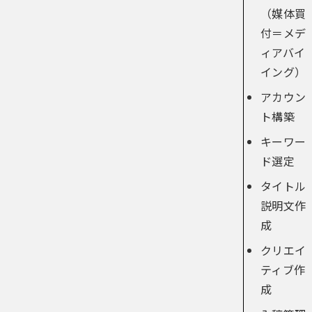
（媒体買
付＝メデ
ィアバイ
イング）
アカウン
ト構築
キーワー
ド選定
タイトル
説明文作
成
クリエイ
ティブ作
成