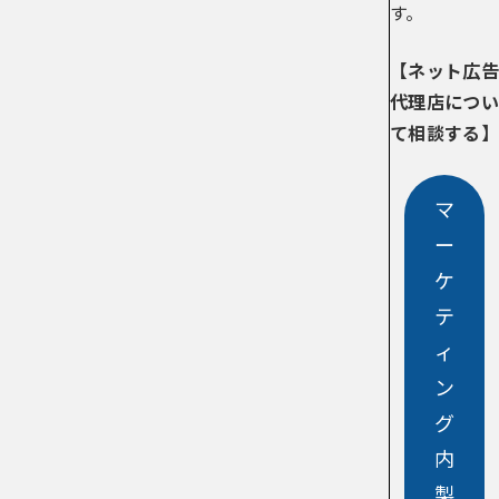
す。
【ネット広告
代理店につい
て相談する】
マ
ー
ケ
テ
ィ
ン
グ
内
製