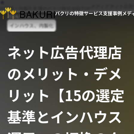
メディア
ネット広告
AI活用・内製化支援のバクリ株式会社TOP
バクリの特徴
サービス
支援事例
メデ
2024/07/31 15:08
インハウス、内製化
ネット広告代理店
のメリット・デメ
リット【15の選定
基準とインハウス