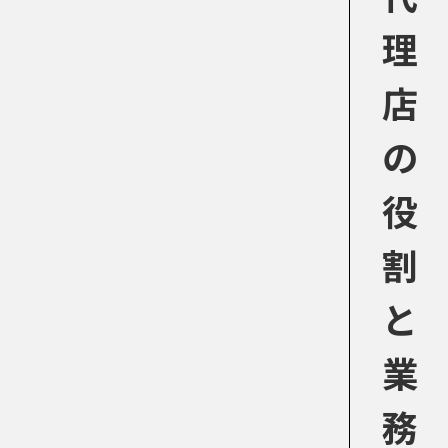
理
店
の
役
割
と
業
務