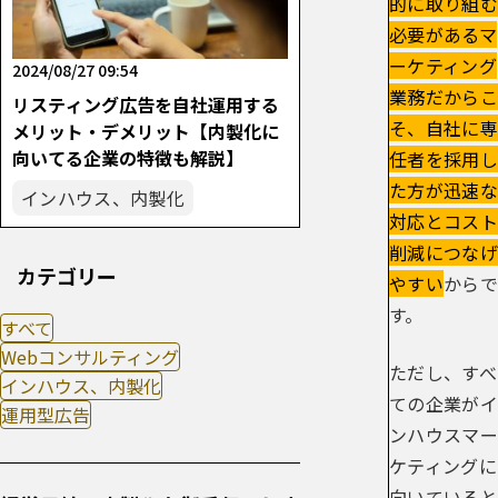
的に取り組む
必要があるマ
ーケティング
2024/08/27 09:54
業務だからこ
リスティング広告を自社運用する
そ、自社に専
メリット・デメリット【内製化に
向いてる企業の特徴も解説】
任者を採用し
た方が迅速な
インハウス、内製化
対応とコスト
削減につなげ
カテゴリー
やすい
からで
す。
すべて
Webコンサルティング
ただし、すべ
インハウス、内製化
ての企業がイ
運用型広告
ンハウスマー
ケティングに
向いていると