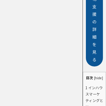
支
援
の
詳
細
を
見
る
目次
[
hide
]
1
インハウ
スマーケ
ティングと