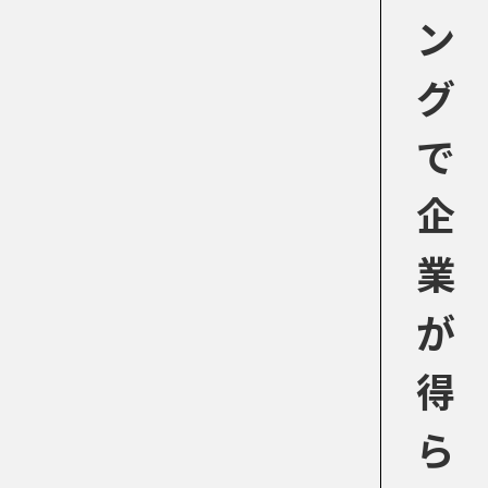
ン
グ
で
企
業
が
得
ら