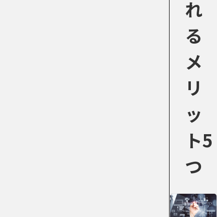
れ
る
メ
リ
ッ
ト5
つ