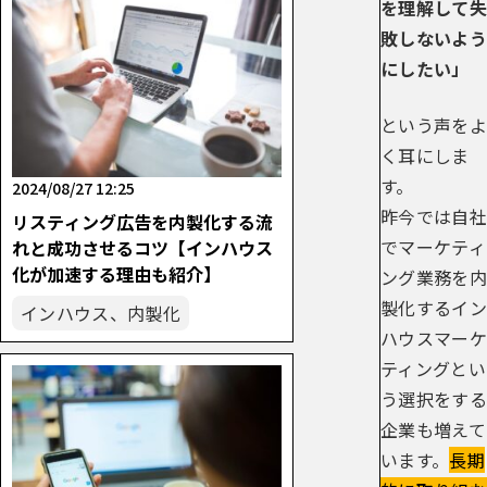
を理解して失
敗しないよう
にしたい」
という声をよ
く耳にしま
す。
2024/08/27 12:25
昨今では自社
リスティング広告を内製化する流
でマーケティ
れと成功させるコツ【インハウス
化が加速する理由も紹介】
ング業務を内
製化するイン
インハウス、内製化
ハウスマーケ
ティングとい
う選択をする
企業も増えて
います。
長期