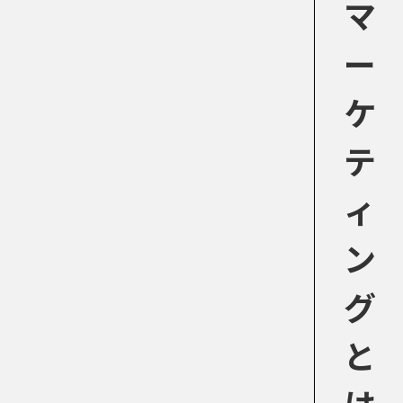
マ
ー
ケ
テ
ィ
ン
グ
と
は