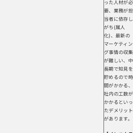
った人材が必
要、業務が担
当者に依存し
がち(属人
化)、最新の
マーケティン
グ事情の収集
が難しい、中
長期で知見を
貯めるので時
間がかかる、
社内の工数が
かかるといっ
たデメリット
があります。