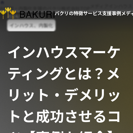
メディア
インハウス
AI活用・内製化支援のバクリ株式会社TOP
バクリの特徴
サービス
支援事例
メデ
2024/03/30 15:11
インハウス、内製化
インハウスマーケ
ティングとは？メ
リット・デメリッ
トと成功させるコ