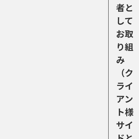
者と
して
お取
り組
み
（ク
ライ
アン
ト様
サイ
ドと