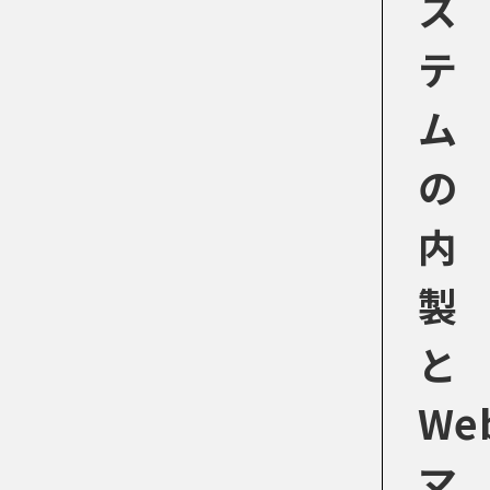
ス
テ
ム
の
内
製
と
We
マ