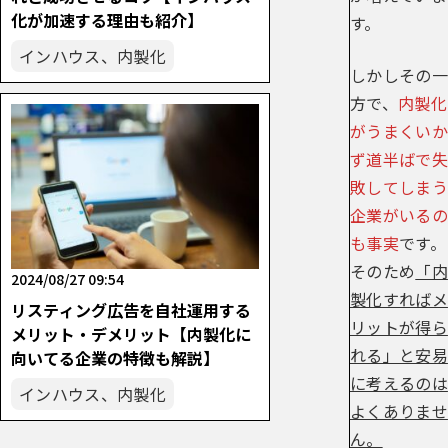
化が加速する理由も紹介】
す。
インハウス、内製化
しかしその一
方で、
内製化
がうまくいか
ず道半ばで失
敗してしまう
企業がいるの
も事実
です。
そのため
「内
2024/08/27 09:54
製化すればメ
リスティング広告を自社運用する
リットが得ら
メリット・デメリット【内製化に
れる」と安易
向いてる企業の特徴も解説】
に考えるのは
インハウス、内製化
よくありませ
ん。