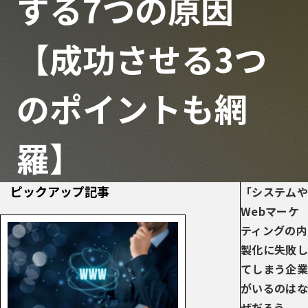
する7つの原因
【成功させる3つ
のポイントも網
羅】
ピックアップ記事
「システムや
Webマーケ
ティングの内
製化に失敗し
てしまう企業
がいるのはな
ぜだろう