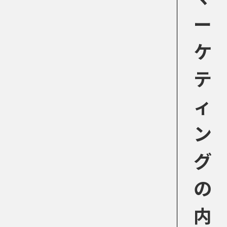
ー
ケ
テ
ィ
ン
グ
の
内