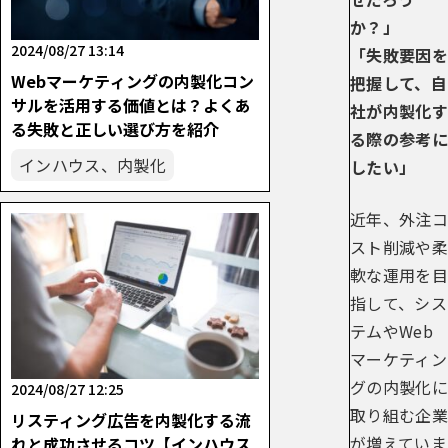
か？」
2024/08/27 13:14
「失敗要因を
Webマーケティングの内製化コン
把握して、自
サルを活用する価値とは？よくあ
社が内製化す
る失敗と正しい選び方を紹介
る際の参考に
インハウス、内製化
したい」
近年、外注コ
スト削減や柔
軟な運用を目
指して、シス
テムやWeb
マーケティン
グの内製化に
2024/08/27 12:25
取り組む企業
リスティング広告を内製化する流
が増えていま
れと成功させるコツ【インハウス