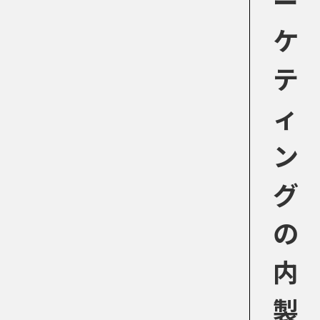
ー
ケ
テ
ィ
ン
グ
の
内
製