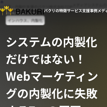
メディア
システムの
AI活用・内製化支援のバクリ株式会社TOP
バクリの特徴
サービス
支援事例
メデ
2024/06/28 07:36
インハウス、内製化
システムの内製化
だけではない！
Webマーケティン
グの内製化に失敗