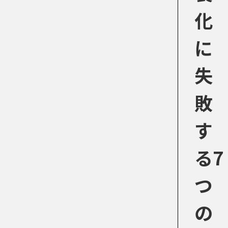
化
に
失
敗
す
る7
つ
の