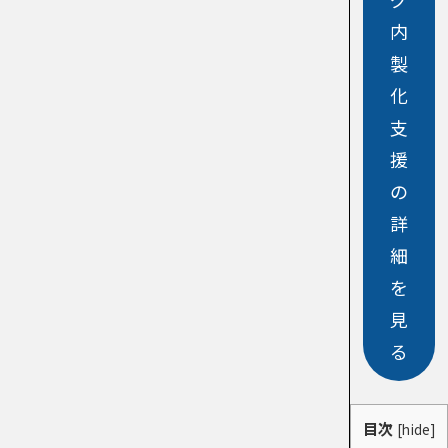
内
製
化
支
援
の
詳
細
を
見
る
目次
[
hide
]