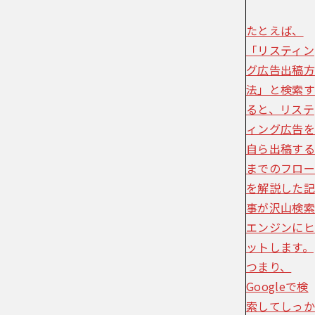
たとえば、
「リスティン
グ広告出稿方
法」と検索す
ると、リステ
ィング広告を
自ら出稿する
までのフロー
を解説した記
事が沢山検索
エンジンにヒ
ットします。
つまり、
Googleで検
索してしっか