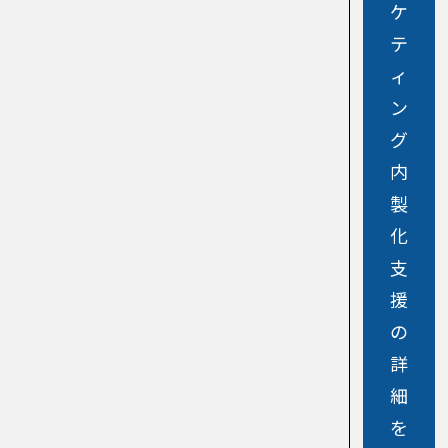
ケ
テ
ィ
ン
グ
内
製
化
支
援
の
詳
細
を