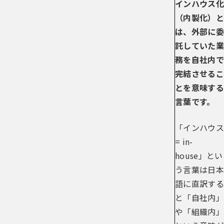
インハウス化
（内製化）と
は、外部に委
託していた業
務を自社内で
完結させるこ
とを意味する
言葉です。
「インハウス
= in-
house」とい
う言葉は日本
語に直訳する
と「自社内」
や「組織内」