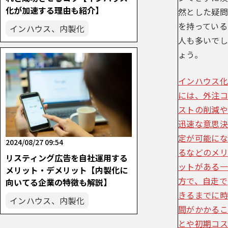
化が加速する理由も紹介】
然とした疑問
を持っている
インハウス、内製化
人も多いでし
ょう。
インハウス化
には、外注コ
ストの削減や
迅速な意思決
定が可能にな
2024/08/27 09:54
るなどのメリ
リスティング広告を自社運用する
ットがある一
メリット・デメリット【内製化に
方で、自走で
向いてる企業の特徴も解説】
きるまでに時
インハウス、内製化
間がかかるこ
とや初期コス