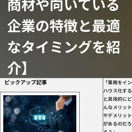
商材や向いている
企業の特徴と最適
なタイミングを紹
介】
ピックアップ記事
「業務をイン
ハウス化する
と具体的にど
んなメリット
やデメリット
があるのだろ
う？」