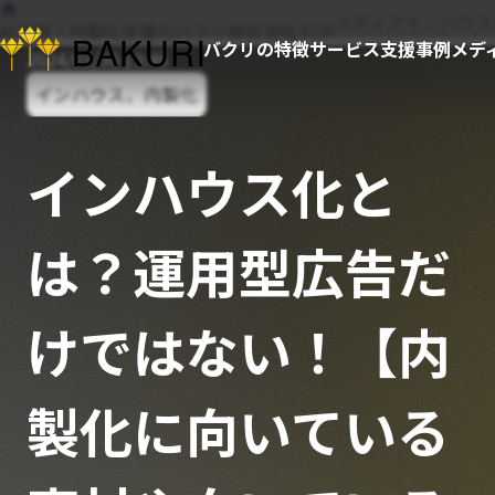
メディア
インハウス
AI活用・内製化支援のバクリ株式会社TOP
バクリの特徴
サービス
支援事例
メデ
2024/03/30 15:46
インハウス、内製化
インハウス化と
は？運用型広告だ
けではない！【内
製化に向いている