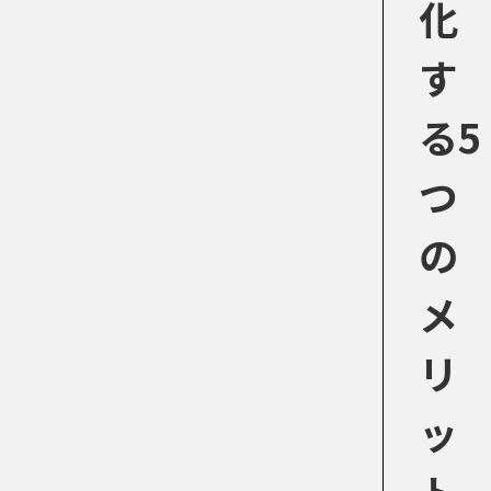
化
す
る5
つ
の
メ
リ
ッ
ト