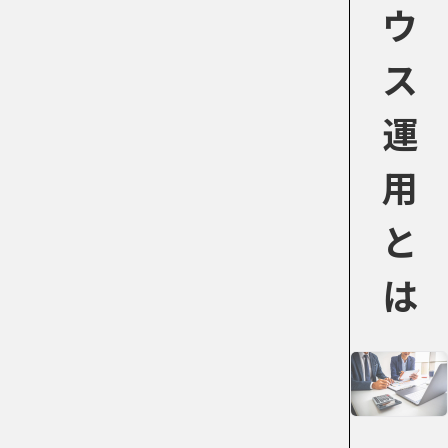
ウ
ス
運
用
と
は