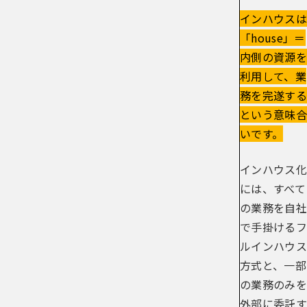
インハウスは
「house」＝
内側の資源を
利用して、業
務を完遂する
という意味合
いです。
インハウス化
には、すべて
の業務を自社
で手掛けるフ
ルインハウス
方式と、一部
の業務のみを
外部に委託す