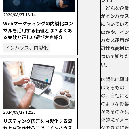
「どんな企業
2024/08/27 13:14
がインハウス
Webマーケティングの内製化コン
に向いている
サルを活用する価値とは？よくあ
のかや、イン
る失敗と正しい選び方を紹介
ハウス運用が
インハウス、内製化
可能な商材に
ついて知りた
い」
内製化に興味
はあるもの
の、自社にど
のような影響
があるのか具
2024/08/27 12:25
体的にイメー
リスティング広告を内製化する流
ジできずに漠
れと成功させるコツ【インハウス