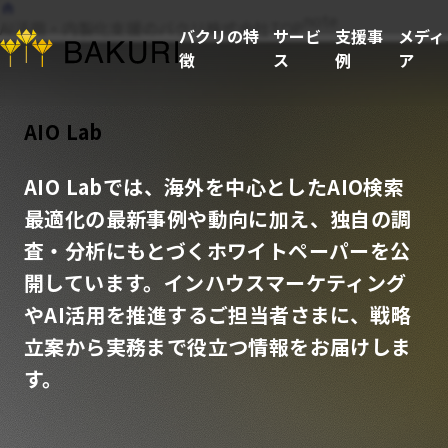
note
AI活用・内製化支援のバクリ株式会社TOP
バクリの特
サービ
支援事
メディ
徴
ス
例
ア
AIO Lab
AIO Labでは、海外を中心としたAIO検索
最適化の最新事例や動向に加え、独自の調
査・分析にもとづくホワイトペーパーを公
開しています。インハウスマーケティング
やAI活用を推進するご担当者さまに、戦略
立案から実務まで役立つ情報をお届けしま
す。