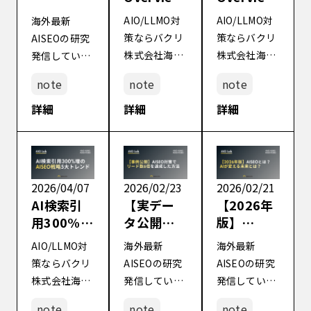
で引用さ
とAI
Perplexit
AIO/LLMO対
AIO/LLMO対
海外最新
れる記事
Modeの違
y・
策ならバクリ
策ならバクリ
AISEOの研究
の書き方
いと
Gemini対
株式会社海外
株式会社海外
発信している
完全ガイ
AISEO対
策のブラ
最新AISEOの
最新AISEOの
BAKURI株式
ド
策
ンド戦略
note
note
note
研究発信して
研究発信して
会社です 「う
いるBAKURI
いるBAKURI
ちのサービ
詳細
詳細
詳細
株式会社で
株式会社で
ス、
す。 今回は、
す。 2026
ChatGPTで
B2B企業が実
年、Google
検索しても全
際にAI
がモバイル検
然出てこない
2026/04/07
2026/02/23
2026/02/21
Overview対
索においてAI
んだよね…」
AI検索引
【実デー
【2026年
策でAIトラフ
Overviewか
こんな悩みを
用300%増
タ公開】
版】
ィック
らAI Modeへ
抱えているマ
のAISEO
GEO(AISE
GEO(AISE
2,300%増加
シームレスに
AIO/LLMO対
海外最新
海外最新
ーケターの
戦略5大ト
O)対策で6
O)とは？
を達成した具
遷移できる機
策ならバクリ
AISEOの研究
AISEOの研究
方、多いので
レンド
ヶ月後に
AIが変え
体的な手法
能をグ […]
株式会社海外
発信している
発信している
はないでしょ
リード数6
る検索の
を、海外の
最新AISEOの
BAKURI株式
BAKURI株式
うか? 2026
倍になっ
未来を5分
note
note
note