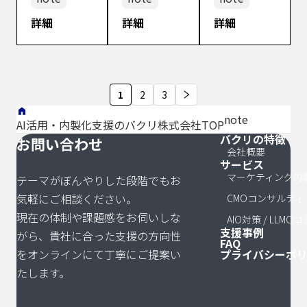
[…]
研究発信して
会社です。 今
会社です。
[…]
た企業の
で理解す
いるBAKURI
詳細
回は、実際に
詳細
「SEOはもう
詳細
全戦略
る
株式会社で
GEO(Genera
終わりなの
す。 2026
tive Engine
か？」 2026
年、世界中の
Optimizatio
年現在、マー
スタートアッ
n)(AISEO)対
投
ケターやSEO
1
2
3
プが
策を実施し、
担当者の間で
稿
note
AI活用・内製化支援のバクリ株式会社TOP
「GEO（Gen
わずか6ヶ月
こんな不安が
バクリの特徴
の
サイトマッ
お問い合わせ
erative
でリード数を
広がっていま
会社概要
Engine
6倍に成長さ
す。 実際、
サービス
ペ
Optimizatio
せた企業 […]
ChatGPTや
マーケティング内
テーマがぼんやりした段階でもお
ー
n）（AISE
Perplexity、
気軽にご相談ください。
CMOコンサルティ
[…]
Go […]
ジ
現在の体制や課題感をお伺いしな
AIO対策 / LLM
支援事例
がら、貴社に合った支援の方向性
送
FAQ
をオンラインにて丁寧にご提案い
プライバシーポ
り
たします。