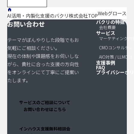
伴走支援を実
施しました。
Webグロース伴
AI活用・内製化支援のバクリ株式会社TOP
訴求軸のブラ
バクリの特徴
サイトマッ
お問い合わせ
ッシュアップ
会社概要
サービス
を起点に、P-
マーケティング内
テーマがぼんやりした段階でもお
MAXやMSAと
気軽にご相談ください。
CMOコンサルティ
いった新 […]
現在の体制や課題感をお伺いしな
AIO対策 / LLM
支援事例
がら、貴社に合った支援の方向性
FAQ
をオンラインにて丁寧にご提案い
プライバシーポ
たします。
サービスのご相談について
お問い合わせはこちら
インハウス支援無料相談会