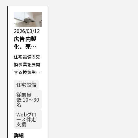
2026/03/12
広告内製
化、売上
グロース
住宅設備の交
支援～同
換事業を展開
水準売上
する換気生活
を維持し
様に対し、広
つつ、広告
住宅設備
告効率の最適
費用を
従業員
化を主目的と
数:10～30
60％削減
して、広告キ
名
～
ャンペーン構
Webグロ
造の再設計を
ース伴走
支援
中心とした
Webグロース
詳細