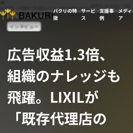
事例
広告収益1.3
AI活用・内製化支援のバクリ株式会社TOP
バクリの特
サービ
支援事
メディ
2026/05/25 20:38
徴
ス
例
ア
インタビュー
広告収益1.3倍、
組織のナレッジも
飛躍。LIXILが
「既存代理店の