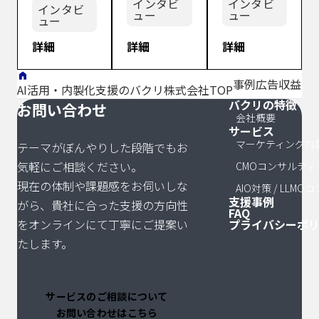
した、バ
速さが信
インタビ
インタビ
意識まで
インタビ
フォーム」を
がける「換気
ュー
ュー
ブランドとし
クリによ
頼を生
ュー
変えたバ
展開し、急成
生活」。生活
てリスタート
るマーケ
む、現場
クリの圧
詳細
詳細
詳細
長を続ける株
インフラを支
を切った株式
ティング
目線のマ
倒的提案
式会社
える同社にと
会社SBIネオ
の全体最
ーケティ
量。
souco。しか
って、Web集
事例
広告収益1.
トレード証券
AI活用・内製化支援のバクリ株式会社TOP
適と圧倒
ング支援
し、その裏側
客は生命線で
バクリの特徴
様。しかし、
サイトマッ
お問い合わせ
的推進
で組織を
では、急拡大
すが、以前は
会社概要
社名変更に伴
力。
強くす
サービス
する組織と市
「高い手数料
う知名度の低
る。
マーケティング内
テーマがぼんやりした段階でもお
場ニーズの乖
に見合わない
下と、社内の
気軽にご相談ください。
CMOコンサルティ
離という、成
成果」に頭を
マーケティン
現在の体制や課題感をお伺いしな
長企業特有の
悩ませていま
AIO対策 / LLM
グ専門人材の
支援事例
がら、貴社に合った支援の方向性
「痛みを伴う
した。バクリ
不足という二
FAQ
をオンラインにて丁寧にご提案い
プライバシーポ
課題」に直面
との出会いに
重苦に直面し
していまし
よって、広告
たします。
ていました。
た。「 […]
費 […]
[…]
サービスのご相談について
お問い合わせはこちら