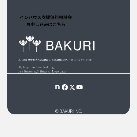
インハウス支援無料相談会
お申し込みはこちら
150-0001 東京都渋谷区神宮前 1-5-8 神宮前タワービルディング 14 階
14F, Jingumae Tower Building,
1-5-8 Jingumae, Shibuya-ku, Tokyo, Japan
© BAKURI INC.