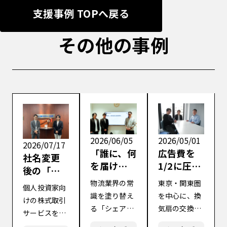
支援事例 TOPへ戻る
その他の事例
2026/06/05
2026/05/01
2026/07/17
「誰に、何
広告費を
社名変更
を届ける
1/2に圧縮
後の「知
か」の混
し、成果
名度の
物流業界の常
東京・関東圏
個人投資家向
迷を打
を最大
壁」を突
識を塗り替え
を中心に、換
けの株式取引
破。LTV 4
化。レス
破し、組
る「シェアリ
気扇の交換施
サービスを展
倍を実現
ポンスの
織の数値
ングプラット
工を専門に手
開し、新たな