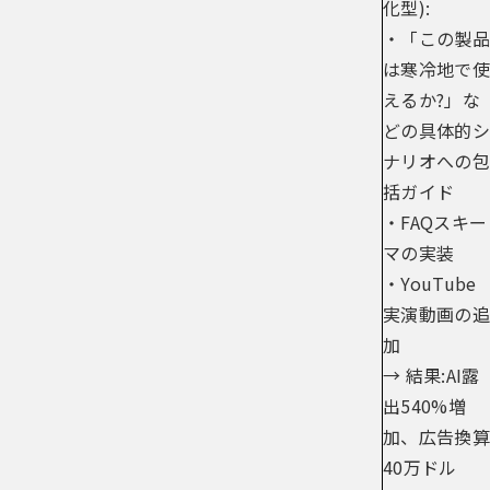
化型):
・「この製品
は寒冷地で使
えるか?」な
どの具体的シ
ナリオへの包
括ガイド
・FAQスキー
マの実装
・YouTube
実演動画の追
加
→ 結果:AI露
出540%増
加、広告換算
40万ドル