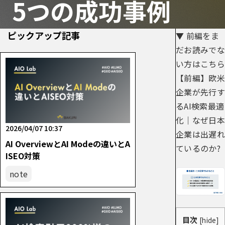
5つの成功事例
ピックアップ記事
▼ 前編をま
だお読みでな
い方はこちら
【前編】欧米
企業が先行す
るAI検索最適
化｜なぜ日本
2026/04/07 10:37
企業は出遅れ
AI OverviewとAI Modeの違いとA
ているのか?
ISEO対策
note
目次
[
hide
]