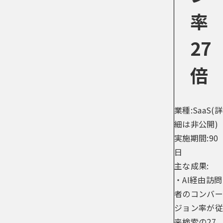
率
27
倍
業種:SaaS(詳
細は非公開)
実施期間:90
日
主な成果:
・AI経由訪問
者のコンバー
ジョン率が従
来検索の27