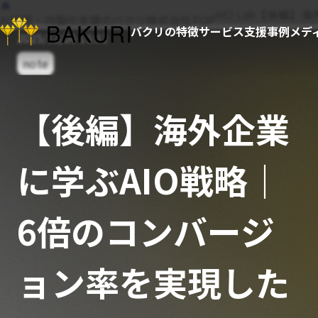
AIO Lab
【後編】海
AI活用・内製化支援のバクリ株式会社TOP
バクリの特徴
サービス
支援事例
メデ
2025/12/26 15:32
note
【後編】海外企業
に学ぶAIO戦略｜
6倍のコンバージ
ョン率を実現した