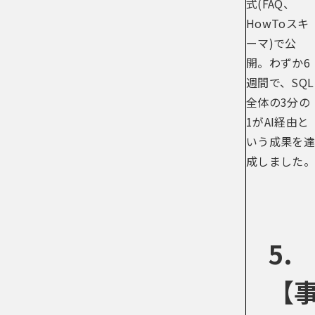
式(FAQ、
HowToスキ
ーマ)で公
開。わずか6
週間で、SQL
全体の3分の
1がAI経由と
いう成果を達
成しました。
5.
【