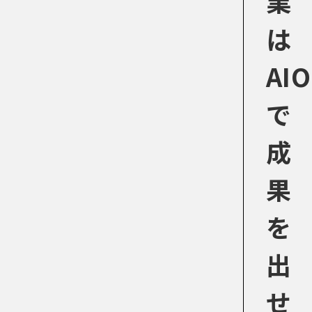
業
は
AIO
で
成
果
を
出
せ