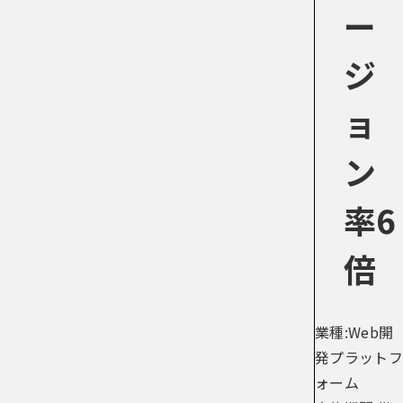
ー
ジ
ョ
ン
率6
倍
業種:Web開
発プラットフ
ォーム