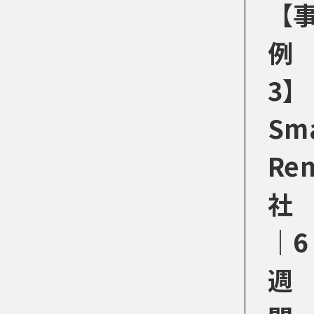
【
例
3】
Sm
Ren
社
｜6
週