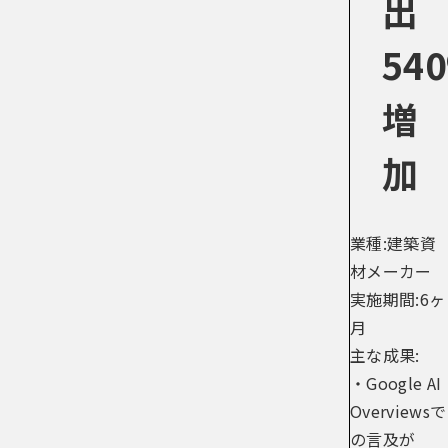
出
54
増
加
業種:建築資
材メーカー
実施期間:6ヶ
月
主な成果:
・Google AI
Overviewsで
の言及が