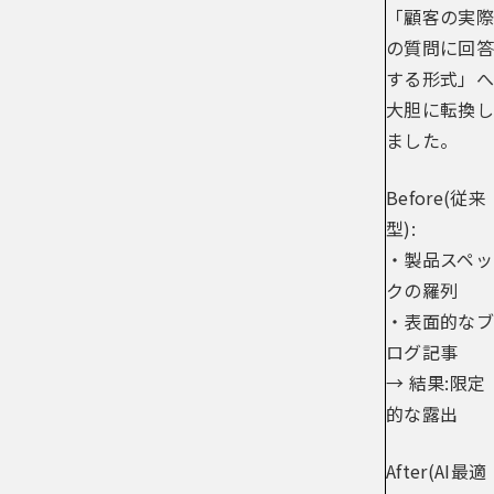
「顧客の実際
の質問に回答
する形式」へ
大胆に転換し
ました。
Before(従来
型):
・製品スペッ
クの羅列
・表面的なブ
ログ記事
→ 結果:限定
的な露出
After(AI最適