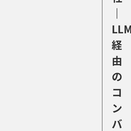
｜
LL
経
由
の
コ
ン
バ