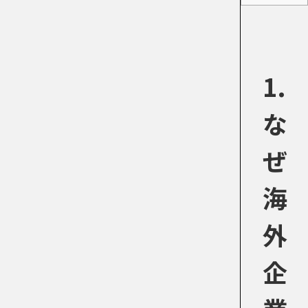
1.
な
ぜ
海
外
企