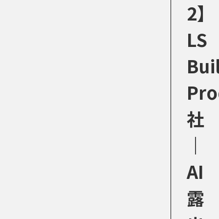
2】
LS
Bui
Pro
社
｜
AI
露