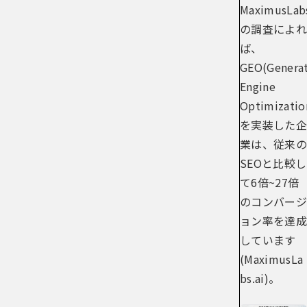
MaximusLabs
の調査によれ
ば、
GEO(Generat
Engine
Optimizatio
を実装した企
業は、従来の
SEOと比較し
て6倍~27倍
のコンバージ
ョン率を達成
しています
(
MaximusLa
bs.ai
)。