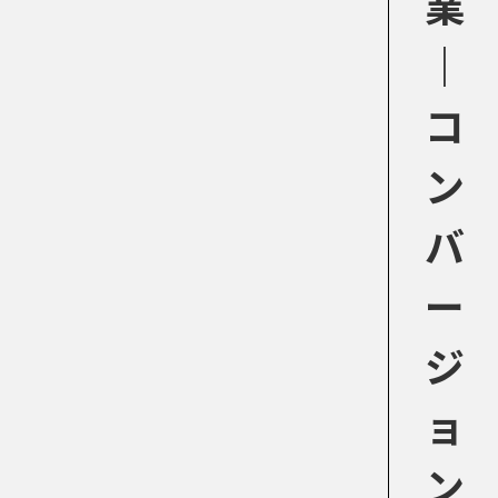
業
｜
コ
ン
バ
ー
ジ
ョ
ン