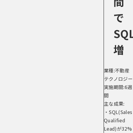
間
で
SQ
増
業種:不動産
テクノロジー
実施期間:6週
間
主な成果:
・SQL(Sales
Qualified
Lead)が32%