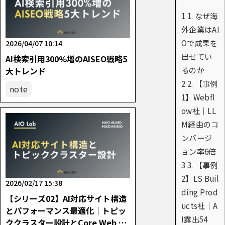
1
1. なぜ海
外企業はAI
Oで成果を
2026/04/07 10:14
出せてい
AI検索引用300%増のAISEO戦略5
るのか
大トレンド
2
2. 【事例
note
1】Webfl
ow社｜LL
M経由のコ
ンバージ
ョン率6倍
3
3. 【事例
2】LS Buil
2026/02/17 15:38
ding Prod
【シリーズ02】AI対応サイト構造
ucts社｜A
とパフォーマンス最適化｜トピッ
I露出54
ククラスター設計とCore Web Vit