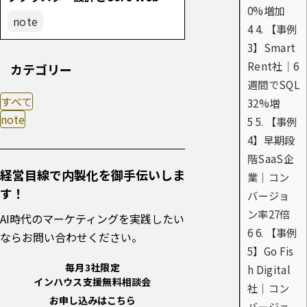
0%増加
als改善の実践
note
4
4. 【事例
3】Smart
Rent社｜6
カテゴリー
週間でSQL
すべて
32%増
note
5
5. 【事例
4】早期段
階SaaS企
経営目線で内製化を御手伝いしま
業｜コン
す！
バージョ
ン率27倍
AI時代のマーケティングを実践したい
6
6. 【事例
ならお問い合わせください。
5】Go Fis
毎月3社限定
h Digital
インハウス支援無料相談会
社｜コン
お申し込みはこちら
バージョ