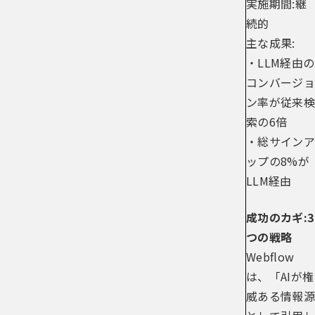
実施期間:継
続的
主な成果:
・LLM経由の
コンバージョ
ン率が従来検
索の6倍
・総サインア
ップの8%が
LLM経由
成功のカギ:3
つの戦略
Webflow
は、「AIが権
威ある情報源