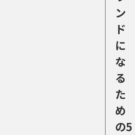
ン
ド
に
な
る
た
め
の5