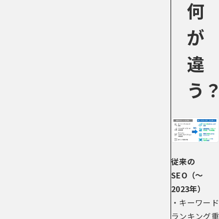
何
が
違
う
従来の
SEO（〜
2023年）
・キーワード
ランキング重