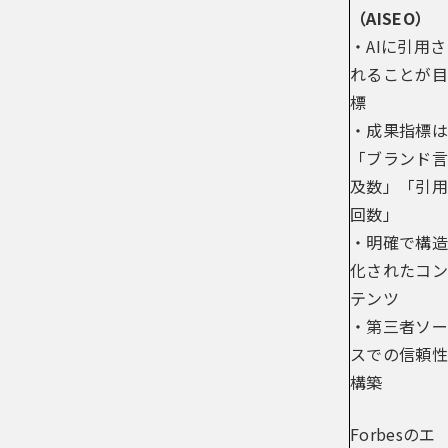
（AISEO）
・AIに引用さ
れることが目
標
・成果指標は
「ブランド言
及数」「引用
回数」
・明確で構造
化されたコン
テンツ
・第三者ソー
スでの信頼性
構築
Forbesのエ