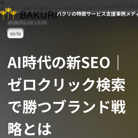
AIO Lab
AI時代の
AI活用・内製化支援のバクリ株式会社TOP
バクリの特徴
サービス
支援事例
メデ
2026/02/10 15:35
note
AI時代の新SEO｜
ゼロクリック検索
で勝つブランド戦
略とは