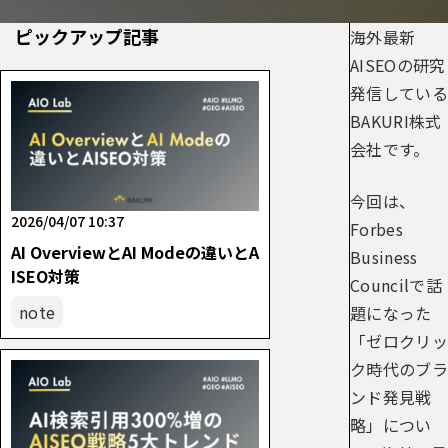
ピックアップ記事
海外最新
AISEOの研究
発信している
BAKURI株式
会社です。
今回は、
2026/04/07 10:37
Forbes
AI OverviewとAI Modeの違いとA
Business
ISEO対策
Councilで話
note
題になった
「ゼロクリッ
ク時代のブラ
ンド発見戦
略」につい