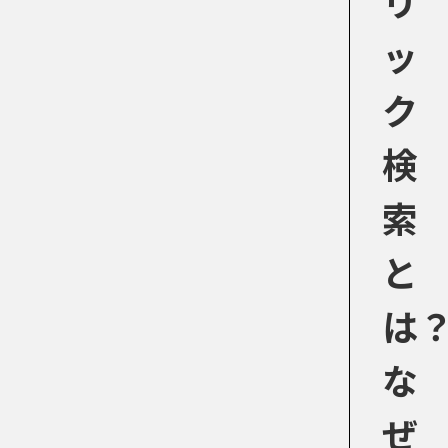
リ
ッ
ク
検
索
と
は
な
ぜ