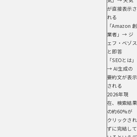
気」→ 天気
が直接表示さ
れる
「Amazon 創
業者」→ ジ
ェフ・ベゾス
と即答
「SEOとは」
→ AI生成の
要約文が表示
される
2026年現
在、検索結果
の約60%が
クリックされ
ずに完結して