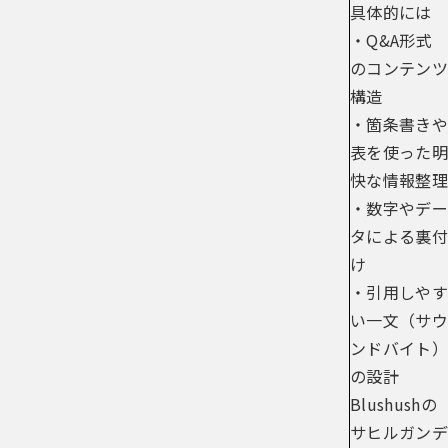
具体的には
・Q&A形式
のコンテンツ
構造
・箇条書きや
表を使った明
快な情報整理
・数字やデー
タによる裏付
け
・引用しやす
い一文（サウ
ンドバイト）
の設計
Blushushの
サヒルガンデ