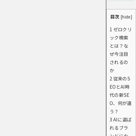
目次
[
hide
]
1
ゼロクリ
ック検索
とは？な
ぜ今注目
されるの
か
2
従来のS
EOとAI時
代の新SE
O、何が違
う？
3
AIに選ば
れるブラ
ンドにな