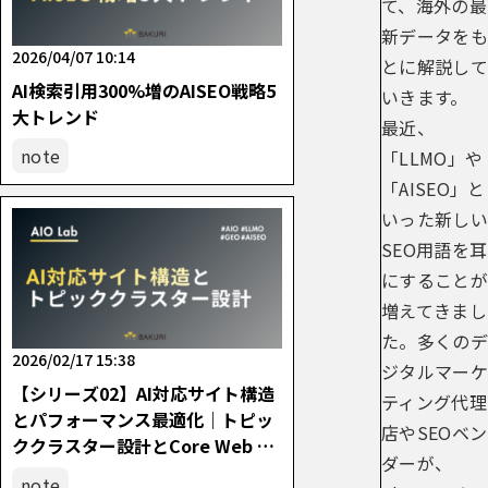
て、海外の最
新データをも
2026/04/07 10:14
とに解説して
AI検索引用300%増のAISEO戦略5
いきます。
大トレンド
最近、
note
「LLMO」や
「AISEO」と
いった新しい
SEO用語を耳
にすることが
増えてきまし
た。多くのデ
2026/02/17 15:38
ジタルマーケ
【シリーズ02】AI対応サイト構造
ティング代理
とパフォーマンス最適化｜トピッ
店やSEOベン
ククラスター設計とCore Web Vit
ダーが、
als改善の実践
note