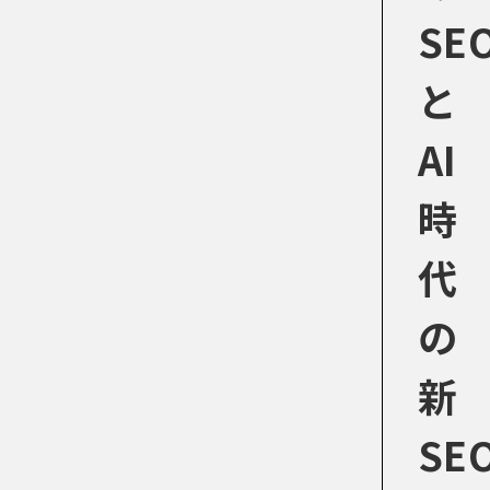
SE
と
AI
時
代
の
新
SE