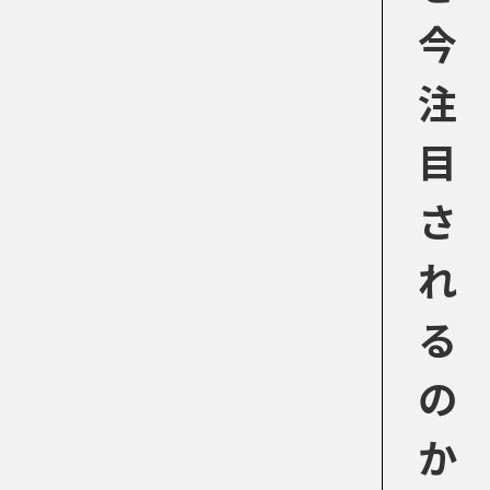
今
注
目
さ
れ
る
の
か