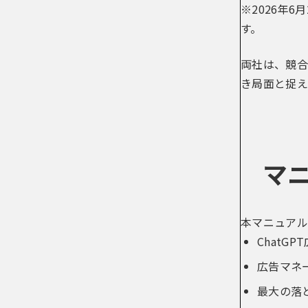
※2026年
す。
両社は、競合
き局面と捉え
マ
本マニュアル
Chat
広告マネ
最大の落