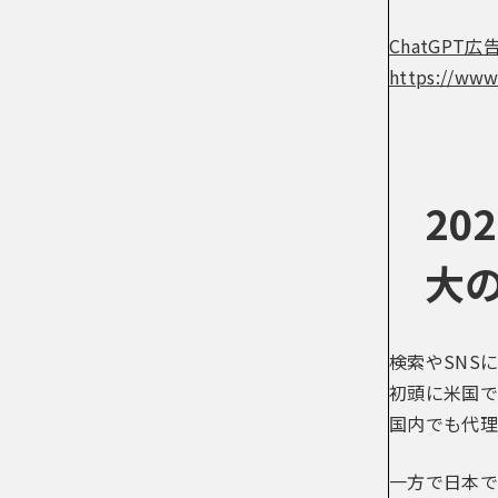
ChatGPT
https://www
2
大
検索やSNS
初頭に米国で
国内でも代理
一方で日本で