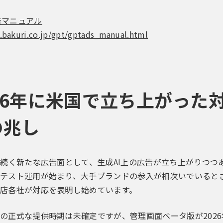
広告マニュアル
.bakuri.co.jp/gpt/gptads_manual.html
026年に米国で立ち上がった
の兆し
に続く新たな広告面として、生成AI上の広告が立ち上がりつつあり
テスト運用が始まり、大手ブランドの参入が相次いでいると
店各社が対応を表明し始めています。
の正式な提供時期は未確定ですが、管理画面ベータ版が2026