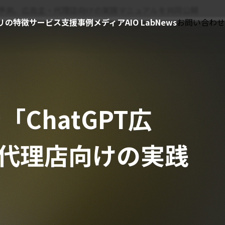
展開を先行予測。広告主・代理店向けの実践マニュアルを共同公開
リの特徴
サービス
支援事例
メディア
AIO Lab
News
お問い合わせ
「ChatGPT広
代理店向けの実践