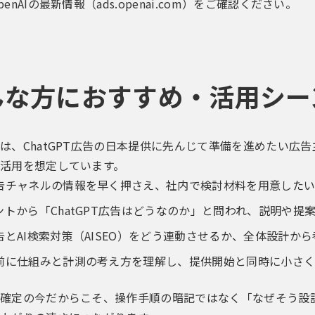
enAIの最新情報（
ads.openai.com
）をご確認ください。
んな方におすすめ・活用シー
は、ChatGPT広告の日本提供に先んじて準備を進めたい広
活用を想定しています。
告チャネルの情報を早く押さえ、社内で検討材料を用意したい
ントから「ChatGPT広告はどうなのか」と問われ、説明や提
告とAI検索対策（AISEO）をどう連動させるか、全体設計か
前に仕組みと計測の考え方を理解し、提供開始と同時に小さ
確定の今だからこそ、操作手順の暗記ではなく「なぜそう設