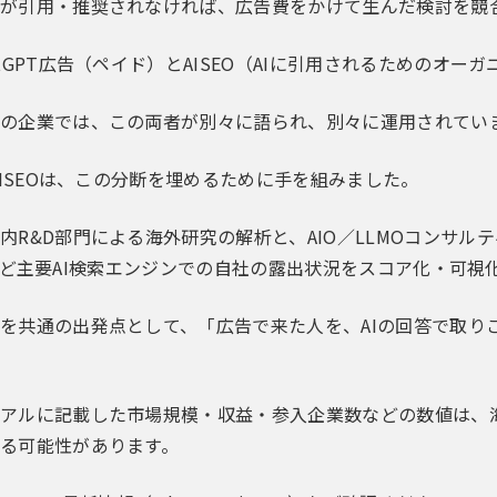
が引用・推奨されなければ、広告費をかけて生んだ検討を競
atGPT広告（ペイド）とAISEO（AIに引用されるためのオ
の企業では、この両者が別々に語られ、別々に運用されてい
.AISEOは、この分断を埋めるために手を組みました。
R&D部門による海外研究の解析と、AIO／LLMOコンサルティング
ityなど主要AI検索エンジンでの自社の露出状況をスコア化・可視
を共通の出発点として、「広告で来た人を、AIの回答で取り
アルに記載した市場規模・収益・参入企業数などの数値は、
る可能性があります。