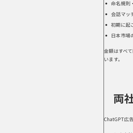
命名規則
会話マッ
初期に起
日本市場
金額はすべて
います。
両社
ChatGP