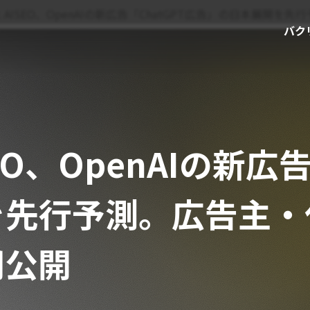
. AISEO、OpenAIの新広告「ChatGPT広告」の日本
バク
EO、OpenAIの新広告
を先行予測。広告主・
同公開