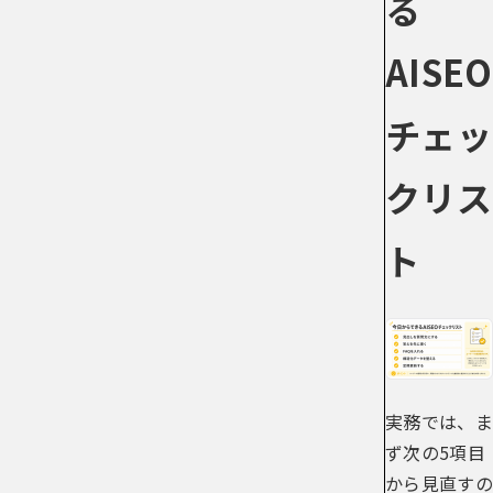
る
AISEO
チェッ
クリス
ト
実務では、ま
ず次の5項目
から見直すの