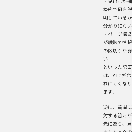
・見出しが抽
象的で何を説
明しているか
分かりにくい
・ページ構造
が曖昧で情報
の区切りが弱
い
といった記事
は、AIに拾わ
れにくくなり
ます。
逆に、質問に
対する答えが
先にあり、見
出しと本文の