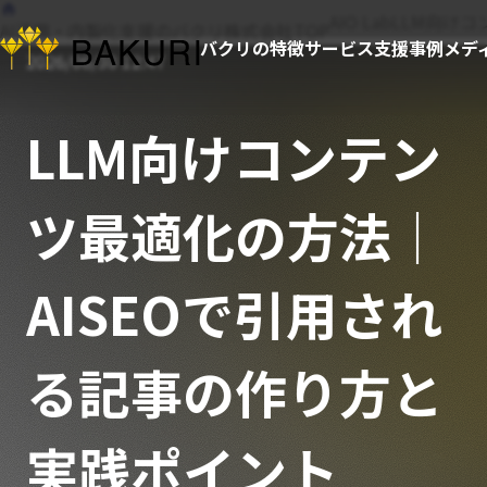
AIO Lab
LLM向け
AI活用・内製化支援のバクリ株式会社TOP
バクリの特徴
サービス
支援事例
メデ
2026/06/30 12:47
LLM向けコンテン
ツ最適化の方法｜
AISEOで引用され
る記事の作り方と
実践ポイント