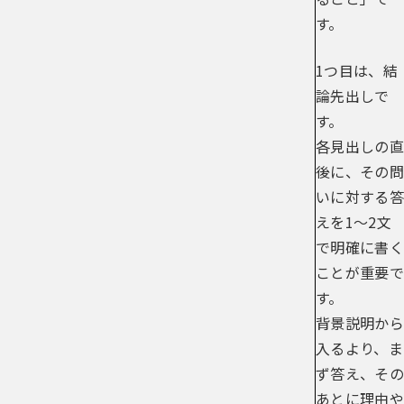
す。
1つ目は、結
論先出しで
す。
各見出しの直
後に、その問
いに対する答
えを1〜2文
で明確に書く
ことが重要で
す。
背景説明から
入るより、ま
ず答え、その
あとに理由や