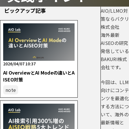
ピックアップ記事
AIO/LLMO対
策ならバクリ
株式会社
海外最新
AISEOの研究
発信している
BAKURI株式
2026/04/07 10:37
会社です。
AI OverviewとAI Modeの違いとA
ISEO対策
今回は、LLM
note
向けにコンテ
ンツを最適化
する方法につ
いて、海外の
最新情報と