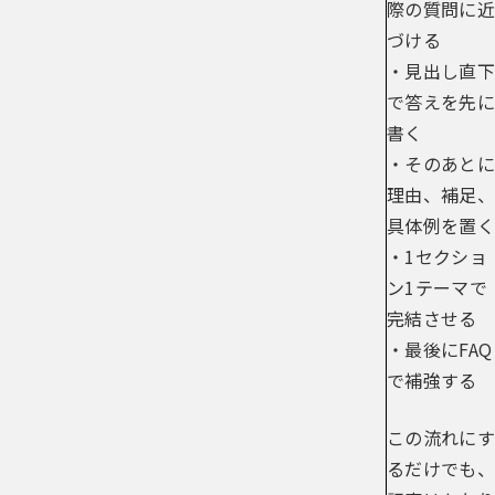
際の質問に近
づける
・見出し直下
で答えを先に
書く
・そのあとに
理由、補足、
具体例を置く
・1セクショ
ン1テーマで
完結させる
・最後にFAQ
で補強する
この流れにす
るだけでも、