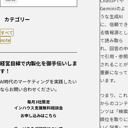
ChatGPTや
Geminiのよ
うな生成AI
カテゴリー
に、信頼でき
る情報源とし
すべて
note
て読み取ら
れ、回答の中
で引用・参照
経営目線で内製化を御手伝いしま
されることが
す！
重要になって
います。
AI時代のマーケティングを実践したい
ならお問い合わせください。
つまり、これ
毎月3社限定
からのコンテ
インハウス支援無料相談会
ンツは「検索
お申し込みはこちら
順位を取りに
いく記事」で