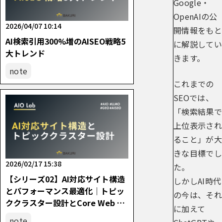
Google・
OpenAIの公
2026/04/07 10:14
開情報をもと
AI検索引用300%増のAISEO戦略5
に解説してい
大トレンド
きます。
note
これまでの
SEOでは、
「検索結果で
上位表示され
ること」が大
きな目標でし
2026/02/17 15:38
た。
【シリーズ02】AI対応サイト構造
しかしAI時代
とパフォーマンス最適化｜トピッ
の今は、それ
ククラスター設計とCore Web Vit
に加えて
als改善の実践
note