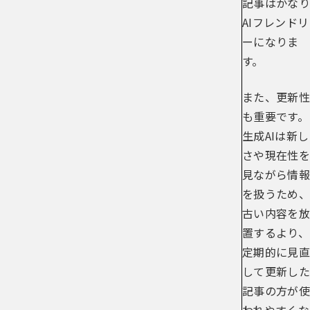
記事はかなり
AIフレンドリ
ーになりま
す。
また、更新性
も重要です。
生成AIは新し
さや現在性を
見ながら情報
を扱うため、
古い内容を放
置するより、
定期的に見直
して更新した
記事の方が使
われやすくな