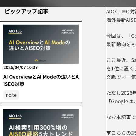
ピックアップ記事
AIO/LLM
海外最新AIS
今回は、「G
最新動向をも
ここ最近、S
2026/04/07 10:37
を1位に置く
AI OverviewとAI Modeの違いとA
文脈でも一気
ISEO対策
ただし202
note
「Googl
なお本記事で
▼こちらの記