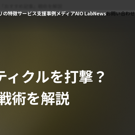
険な「おすすめ記事」戦術を解説
リの特徴
サービス
支援事例
メディア
AIO Lab
News
お問い合わせ
スティクルを打撃？
」戦術を解説