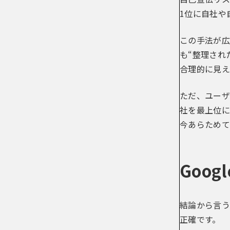
1位に自社や
この手法が広
も“整理され
合理的に見え
ただ、ユーザ
社を最上位に
今あらためて
Goo
結論から言う
正確です。