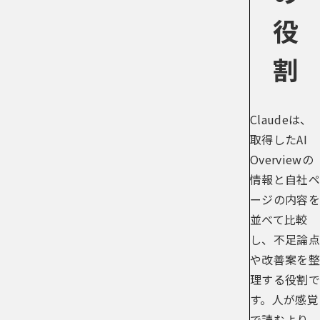
役
割
Claudeは、
取得したAI
Overviewの
情報と自社ペ
ージの内容を
並べて比較
し、不足論点
や改善案を整
理する役割で
す。人が感覚
で読むより