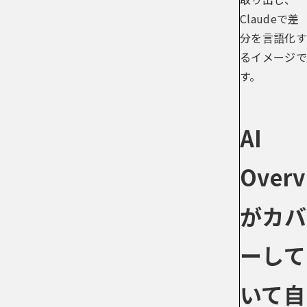
Claudeで差
分を言語化す
るイメージで
す。
AI
Overv
がカバ
ーして
いて自