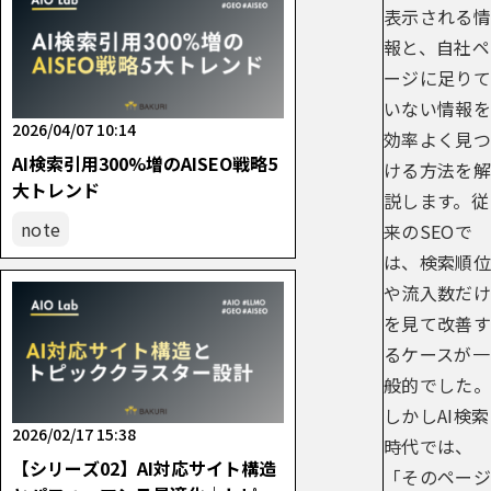
表示される情
報と、自社ペ
ージに足りて
いない情報を
2026/04/07 10:14
効率よく見つ
AI検索引用300%増のAISEO戦略5
ける方法を解
大トレンド
説します。従
note
来のSEOで
は、検索順位
や流入数だけ
を見て改善す
るケースが一
般的でした。
しかしAI検索
2026/02/17 15:38
時代では、
【シリーズ02】AI対応サイト構造
「そのページ