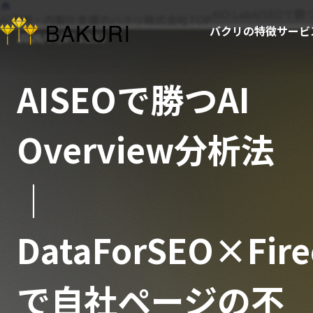
AIO Lab
AISEOで勝
AI活用・内製化支援のバクリ株式会社TOP
バクリの特徴
サービ
2026/07/07 12:33
AISEOで勝つAI
Overview分析法
｜
DataForSEO×Fire
で自社ページの不