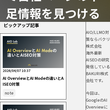
足情報を見つける
ピックアップ記事
AIO/LLMO対
策ならバクリ
株式会社
海外最新
AISEOの研究
発信している
2026/04/07 10:37
BAKURI株式
AI OverviewとAI Modeの違いとA
会社です。
ISEO対策
note
今回は、
GoogleのAI
Overviewに