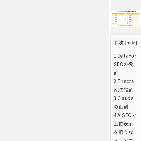
目次
[
hide
]
1
DataFor
SEOの役
割
2
Firecra
wlの役割
3
Claude
の役割
4
AISEOで
上位表示
を狙うな
ら、どこ