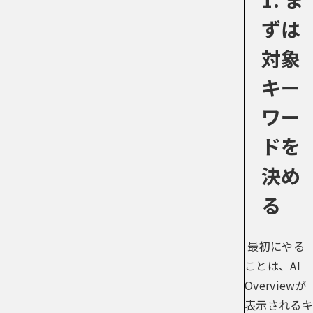
ずは
対象
キー
ワー
ドを
決め
る
最初にやる
ことは、AI
Overviewが
表示されるキ