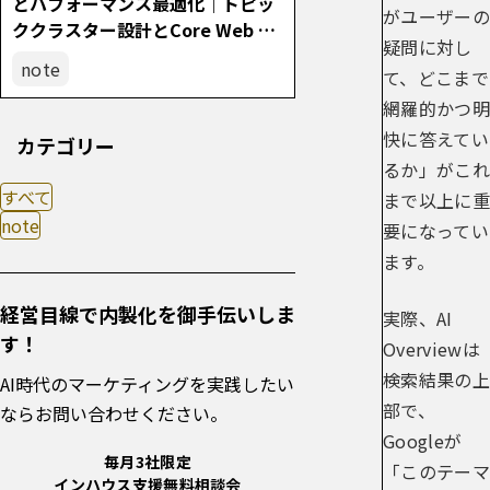
とパフォーマンス最適化｜トピッ
がユーザーの
ククラスター設計とCore Web Vit
疑問に対し
als改善の実践
note
て、どこまで
網羅的かつ明
快に答えてい
カテゴリー
るか」がこれ
すべて
まで以上に重
note
要になってい
ます。
経営目線で内製化を御手伝いしま
実際、AI
す！
Overviewは
検索結果の上
AI時代のマーケティングを実践したい
部で、
ならお問い合わせください。
Googleが
毎月3社限定
「このテーマ
インハウス支援無料相談会