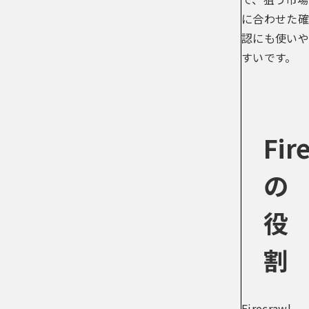
に合わせた確
認にも使いや
すいです。
Fir
の
役
割
Firecrawl